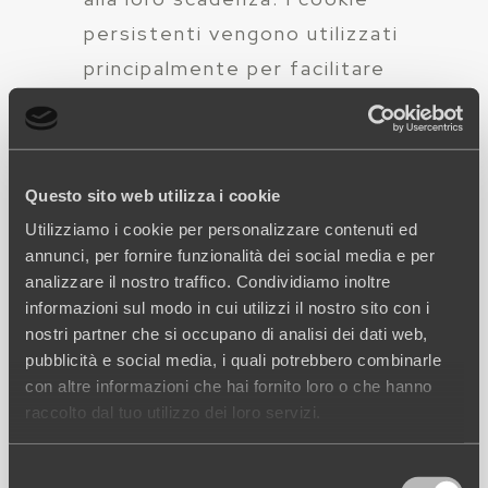
persistenti vengono utilizzati
principalmente per facilitare
la navigazione del Sito, per
capire quali sezioni del sito
hanno generato un certo
Questo sito web utilizza i cookie
numero di pagine e utenti e
Utilizziamo i cookie per personalizzare contenuti ed
anche per l’erogazione dei
annunci, per fornire funzionalità dei social media e per
formati pubblicitari.
analizzare il nostro traffico. Condividiamo inoltre
informazioni sul modo in cui utilizzi il nostro sito con i
I dati sono conservati
nostri partner che si occupano di analisi dei dati web,
pubblicità e social media, i quali potrebbero combinarle
secondo le scadenze
con altre informazioni che hai fornito loro o che hanno
impostate per i singoli
raccolto dal tuo utilizzo dei loro servizi.
cookies o fino a quando non
sono cancellati.
Selezione